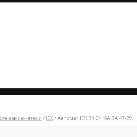
кие выключатели
/
IЕК
/
Автомат IEK 2п C/ 16А ВА 47-29