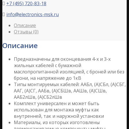
+7 (495) 720-83-18

info@electronics-msk.ru

Описание
Отзывы (0)
Описание
Предназначены для оконцевания 4-х и 3-х
жильных кабелей с бумажной
маслопропитанной изоляцией, с броней или без
брони, на напряжение до 1кВ
Типы монтируемых кабелей: ААБл, (А)СБл, (А)СБГ,
ААГ, (А)СГ, ААБв, (А)СБШв, ААШв, (А)СШв,
ААБ2лШв, (А)СБ2лШв
Комплект универсален и может быть
использован для монтажа муфты как
внутренней, так и наружной установки
Материалы, из которых изготовлены
термоусаживаемые компоненты муфты,