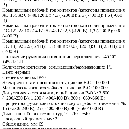
B)
Номинальный рабочий ток контактов (категория применения
АС-15), А: 6 (~48/120 B); 4,5 (~230 B); 2,5 (~400 B); 1,5 (~660
B)
Номинальный рабочий ток контактов (категория применения
DС-12), А: 10 (-24 B); 5 (-48 B); 2,5 (-120 B); 1,3 (-230 B); 0,6
(-400 B)
Номинальный рабочий ток контактов (категория применения
DС-13), А: 2,5 (-24 B); 1,3 (-48 B); 0,6 (-120 B); 0,3 (-230 B); 0,1
(-400 B)
Положение рукоятки/соответствие переключения: -45° 0°
+45°/I-O-II
Количество контактов, замыкающих/размыкающих: 1/1
Цвет: Черный
Степень защиты: IP40
Электрическая износостойкость, циклов В-О: 100 000
Механическая износостойкость, циклов В-О: 100 000
Допустимая частота коммутаций, циклов В-О/ч: 3 600
(~230/-230 B); 1 200 (~400/-400 B); 300 (~660/-660 B)
Процент нагрузки контактов по току от рабочего значения, %:
15 (~230/-230 B); 25 (~400/-400 B); 40 (~660/-660 B)
Диапазон рабочих температур, °С: -10…+40
Посадочный диаметр, мм: 22
Общая длина, мм: 69