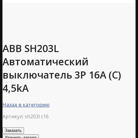
ABB SH203L
Автоматический
выключатель 3P 16А (С)
4,5kA
Назад в категорию
Артикул:
sh203l c16
Заказать
Уточнить детали