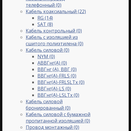
телефонный
(0)
Кабель коаксиальный
(22)
RG
(14)
SAT
(8)
Кабель контрольный
(0)
Кабель с изоляцией из
сшитого полиэтилена
(0)
Кабель силовой
(0)
NYM
(0)
АВВГнг(А)
(0)
ВВГнг (А), ВВГ
(0)
ВВГнг(А)-FRLS
(0)
ВВГнг(А)-FRLSLTx
(0)
ВВГнг(А)-LS
(0)
ВВГнг(А)-LSLTx
(0)
Кабель силовой
бронированный
(0)
Кабель силовой с бумажной
пропитанной изоляцией
(0)
Провод монтажный
(0)