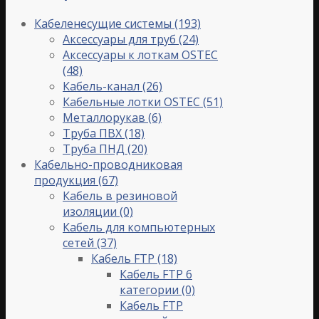
Кабеленесущие системы
(193)
Аксессуары для труб
(24)
Аксессуары к лоткам OSTEC
(48)
Кабель-канал
(26)
Кабельные лотки OSTEC
(51)
Металлорукав
(6)
Труба ПВХ
(18)
Труба ПНД
(20)
Кабельно-проводниковая
продукция
(67)
Кабель в резиновой
изоляции
(0)
Кабель для компьютерных
сетей
(37)
Кабель FTP
(18)
Кабель FTP 6
категории
(0)
Кабель FTP