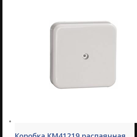
Коробка КМ41219 распаячная