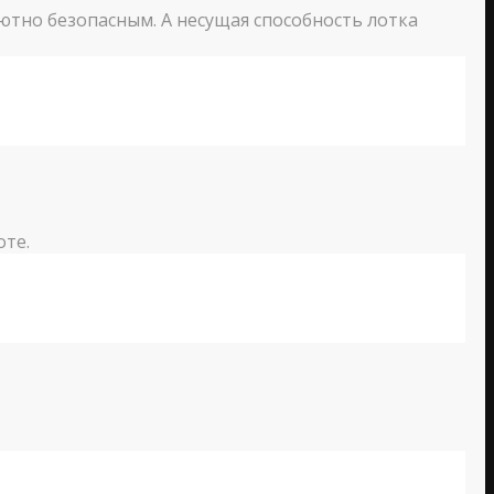
ютно безопасным. А несущая способность лотка
оте.