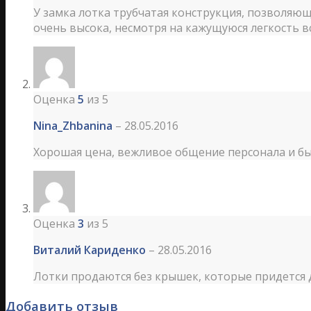
У замка лотка трубчатая конструкция, позволяю
очень высока, несмотря на кажущуюся легкость в
Оценка
5
из 5
Nina_Zhbanina
–
28.05.2016
Хорошая цена, вежливое общение персонала и быс
Оценка
3
из 5
Виталий Кариденко
–
28.05.2016
Лотки продаются без крышек, которые придется
Добавить отзыв