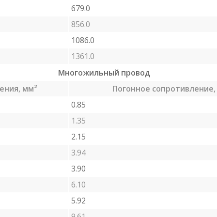
679.0
856.0
1086.0
1361.0
Многожильный провод
ения, мм²
Погонное сопротивление,
0.85
1.35
2.15
3.94
3.90
6.10
5.92
9.61