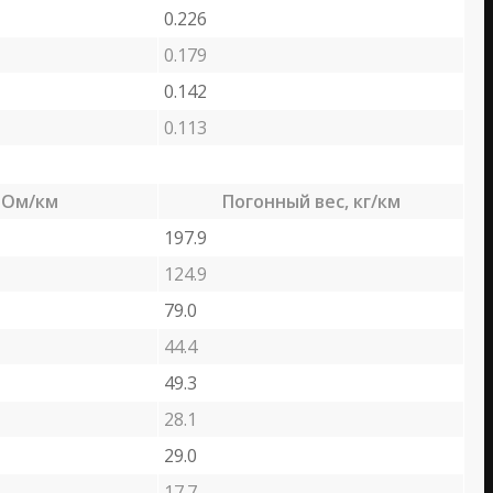
0.226
0.179
0.142
0.113
 Ом/км
Погонный вес, кг/км
197.9
124.9
79.0
44.4
49.3
28.1
29.0
17.7