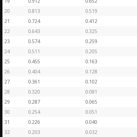
19
0.912
0.652
20
0.813
0.519
21
0.724
0.412
22
0.643
0.325
23
0.574
0.259
24
0.511
0.205
25
0.455
0.163
26
0.404
0.128
27
0.361
0.102
28
0.320
0.081
29
0.287
0.065
30
0.254
0.051
31
0.226
0.040
32
0.203
0.032