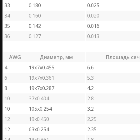
33
0.180
0.025
34
0.160
0.020
35
0.142
0.016
36
0.127
0.013
AWG
Диаметр, мм
Площадь сеч
4
19х7х0.455
6.6
6
19х7х0.361
5.3
8
19х7х0.287
4.2
10
37х0.404
2.8
10
105х0.254
3.2
12
19х0.450
2.25
12
63х0.254
2.35
14
19х0.361
1.8