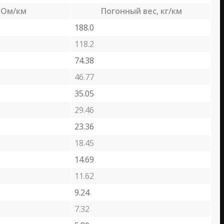
 Ом/км
Погонный вес, кг/км
188.0
118.2
74.38
46.77
35.05
29.46
23.36
18.45
14.69
11.62
9.24
7.32