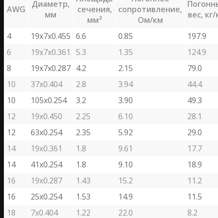
Диаметр,
Погонн
AWG
сечения,
сопротивление,
мм
вес, кг
мм²
Ом/км
4
19х7х0.455
6.6
0.85
197.9
6
19х7х0.361
5.3
1.35
124.9
8
19х7х0.287
4.2
2.15
79.0
10
37х0.404
2.8
3.94
44.4
10
105х0.254
3.2
3.90
49.3
12
19х0.450
2.25
6.10
28.1
12
63х0.254
2.35
5.92
29.0
14
19х0.361
1.8
9.61
17.7
14
41х0.254
1.8
9.10
18.9
16
19х0.287
1.43
15.2
11.2
16
25х0.254
1.53
14.9
11.5
18
7х0.404
1.22
22.0
8.2