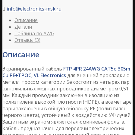
info@electronics-msk.ru

Описание
Детали
Таблица по AWG
Отзывы (3)
Описание
Экранированный кабель
FTP 4PR 24AWG CAT5е 305m
Cu РЕ+ТРОС, VL Electronics
для внешней прокладки с
металл. тросом категории 5е состоит из четырех пар
одножильных медных проводников диаметром 0,51
мм. Каждый проводник заключен в изоляцию из
полиэтилена высокой плотности (HDPE), а все четыре
пары заключены в общую оболочку PE (полиэтилен
черного цвета), устойчивый к воздействию УФ лучей.
Защитным экраном является алюминиевая фольга.
Кабель предназначен для передачи электрических
сигналов на улице, а металлический трос внутри