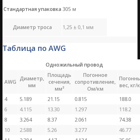
Стандартная упаковка
305 м
Диаметр троса
1,25 ± 0,1 мм
Таблица по AWG
Одножильный провод
Площадь
Погонное
Диаметр,
Погонн
AWG
сечения,
сопротивление,
мм
вес, кг/
мм²
Ом/км
4
5.189
21.15
0.815
188.0
6
4.115
13.30
1.297
118.2
8
3.264
8.37
2.061
74.38
10
2.588
5.26
3.277
46.77