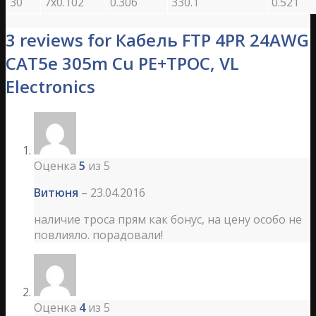
30
7х0.102
0.306
330.1
0.521
3 reviews for Кабель FTP 4PR 24AWG
CAT5е 305m Cu РЕ+ТРОС, VL
Electronics
Оценка
5
из 5
Витюня
–
23.04.2016
наличие троса прям как бонус, на цену особо не
повлияло. порадовали!
Оценка
4
из 5