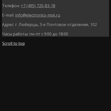
Телефон:
+7 (495) 720-83-18
E-mail:
info@electronics-msk.ru
Адрес:
г. Люберцы, 3-е Почтовое отделение, 102
Часы работы:
пн-пт с 9:00 до 18:00
Scroll to top