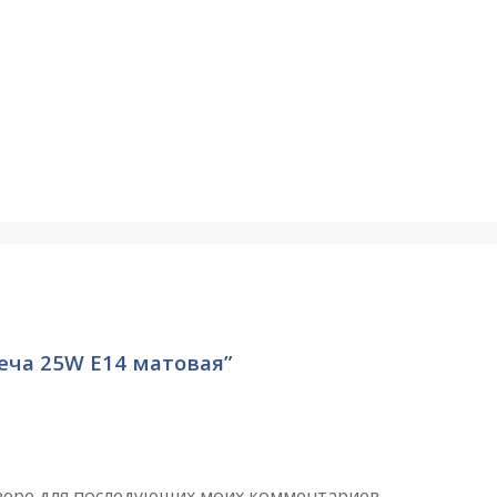
веча 25W E14 матовая”
аузере для последующих моих комментариев.