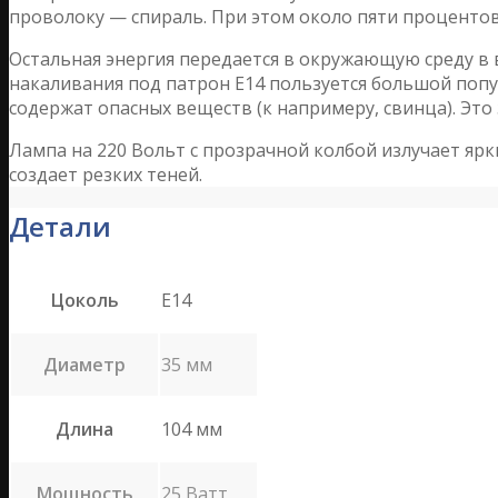
проволоку — спираль. При этом около пяти процентов
Остальная энергия передается в окружающую среду в в
накаливания под патрон Е14 пользуется большой попу
содержат опасных веществ (к напримеру, свинца). Эт
Лампа на 220 Вольт с прозрачной колбой излучает ярк
создает резких теней.
Детали
Цоколь
E14
Диаметр
35 мм
Длина
104 мм
Мощность
25 Ватт