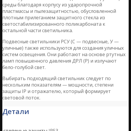
среды благодаря корпусу из ударопрочной
пластмассы и пылезащитностью, обусловленной
плотным прилеганием защитного стекла из
светостабилизированного поликарбоната к
остальной части светильника.
Подвесные светильники РСУ (C — подвесные, У —
уличные) также используются для создания уличных
систем освещения. Они работают на основе ртутных
ламп повышенного давления ДРЛ (Р) и излучают
бело-голубой свет.
Выбирать подходящий светильник следует по
нескольким показателям — мощности, степени
защиты IP и отражателю, который формирует
световой поток.
Детали
степенью защиты
IP53