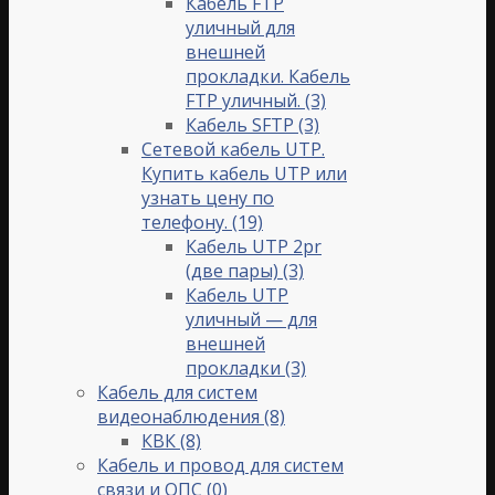
Кабель FTP
уличный для
внешней
прокладки. Кабель
FTP уличный.
(3)
Кабель SFTP
(3)
Сетевой кабель UTP.
Купить кабель UTP или
узнать цену по
телефону.
(19)
Кабель UTP 2pr
(две пары)
(3)
Кабель UTP
уличный — для
внешней
прокладки
(3)
Кабель для систем
видеонаблюдения
(8)
КВК
(8)
Кабель и провод для систем
связи и ОПС
(0)