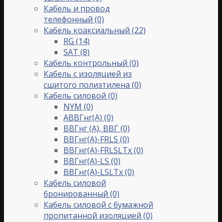
Кабель и провод
телефонный
(0)
Кабель коаксиальный
(22)
RG
(14)
SAT
(8)
Кабель контрольный
(0)
Кабель с изоляцией из
сшитого полиэтилена
(0)
Кабель силовой
(0)
NYM
(0)
АВВГнг(А)
(0)
ВВГнг (А), ВВГ
(0)
ВВГнг(А)-FRLS
(0)
ВВГнг(А)-FRLSLTx
(0)
ВВГнг(А)-LS
(0)
ВВГнг(А)-LSLTx
(0)
Кабель силовой
бронированный
(0)
Кабель силовой с бумажной
пропитанной изоляцией
(0)