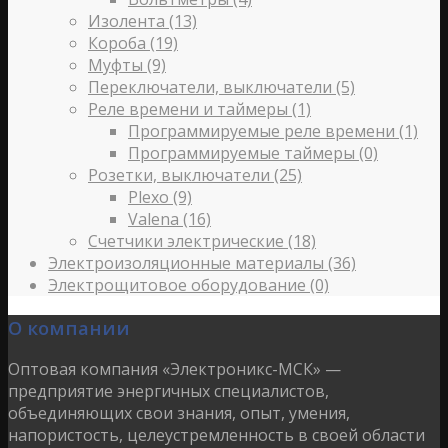
Изолента
(13)
Короба
(19)
Муфты
(9)
Переключатели, выключатели
(5)
Реле времени и таймеры
(1)
Программируемые реле времени
(1)
Программируемые таймеры
(0)
Розетки, выключатели
(25)
Plexo
(9)
Valena
(16)
Счетчики электрические
(18)
Электроизоляционные материалы
(36)
Электрощитовое оборудование
(0)
О компании
Оптовая компания «Электроникс-МСК» —
предприятие энергичных специалистов,
объединяющих свои знания, опыт, умения,
напористость, целеустремленность в своей области