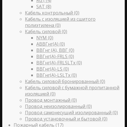
RG
(14)
SAT
(8)
Кабель контрольный
(0)
Кабель с изоляцией из сшитого
полиэтилена
(0)
Кабель силовой
(0)
NYM
(0)
АВВГнг(А)
(0)
ВВГнг (А), ВВГ
(0)
ВВГнг(А)-FRLS
(0)
ВВГнг(А)-FRLSLTx
(0)
ВВГнг(А)-LS
(0)
ВВГнг(А)-LSLTx
(0)
Кабель силовой бронированный
(0)
Кабель силовой с бумажной пропитанной
изоляцией
(0)
Провод монтажный
(0)
Провод неизолированный
(0)
Провод самонесущий изолированный
(0)
Провод установочный и бытовой
(0)
Пожарный кабель
(17)