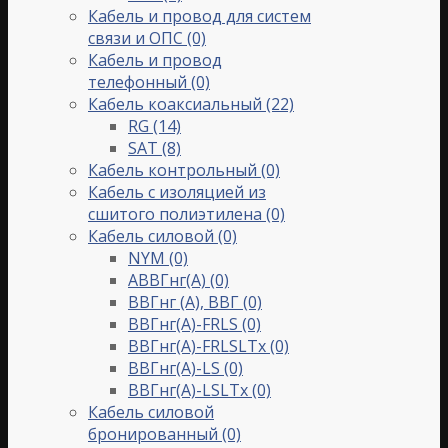
Кабель и провод для систем
связи и ОПС
(0)
Кабель и провод
телефонный
(0)
Кабель коаксиальный
(22)
RG
(14)
SAT
(8)
Кабель контрольный
(0)
Кабель с изоляцией из
сшитого полиэтилена
(0)
Кабель силовой
(0)
NYM
(0)
АВВГнг(А)
(0)
ВВГнг (А), ВВГ
(0)
ВВГнг(А)-FRLS
(0)
ВВГнг(А)-FRLSLTx
(0)
ВВГнг(А)-LS
(0)
ВВГнг(А)-LSLTx
(0)
Кабель силовой
бронированный
(0)