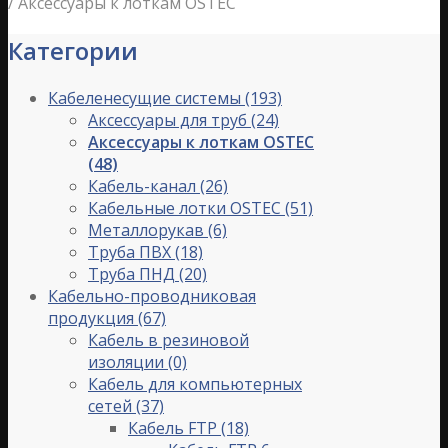
/
Аксессуары к лоткам OSTEC
Категории
Кабеленесущие системы
(193)
Аксессуары для труб
(24)
Аксессуары к лоткам OSTEC
(48)
Кабель-канал
(26)
Кабельные лотки OSTEC
(51)
Металлорукав
(6)
Труба ПВХ
(18)
Труба ПНД
(20)
Кабельно-проводниковая
продукция
(67)
Кабель в резиновой
изоляции
(0)
Кабель для компьютерных
сетей
(37)
Кабель FTP
(18)