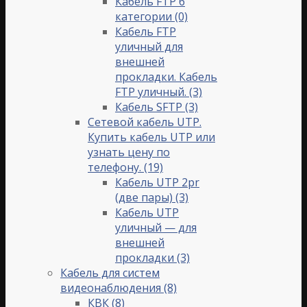
Кабель FTP 6
категории
(0)
Кабель FTP
уличный для
внешней
прокладки. Кабель
FTP уличный.
(3)
Кабель SFTP
(3)
Сетевой кабель UTP.
Купить кабель UTP или
узнать цену по
телефону.
(19)
Кабель UTP 2pr
(две пары)
(3)
Кабель UTP
уличный — для
внешней
прокладки
(3)
Кабель для систем
видеонаблюдения
(8)
КВК
(8)