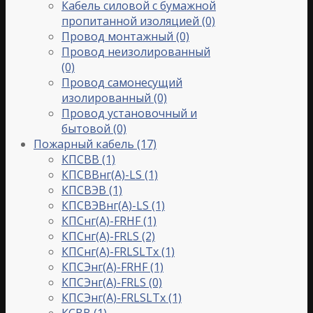
Кабель силовой с бумажной
пропитанной изоляцией
(0)
Провод монтажный
(0)
Провод неизолированный
(0)
Провод самонесущий
изолированный
(0)
Провод установочный и
бытовой
(0)
Пожарный кабель
(17)
КПСВВ
(1)
КПСВВнг(A)-LS
(1)
КПСВЭВ
(1)
КПСВЭВнг(A)-LS
(1)
КПСнг(A)-FRHF
(1)
КПСнг(A)-FRLS
(2)
КПСнг(A)-FRLSLTx
(1)
КПСЭнг(A)-FRHF
(1)
КПСЭнг(A)-FRLS
(0)
КПСЭнг(А)-FRLSLTx
(1)
КСВВ
(1)