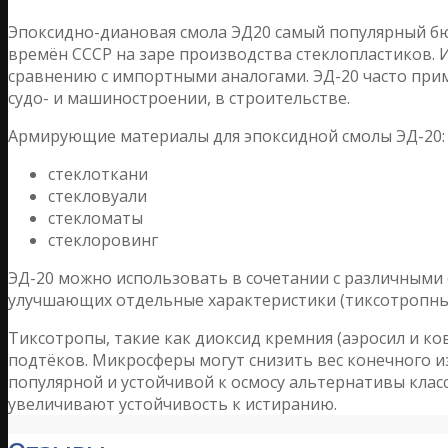
Эпоксидно-диановая смола ЭД20 самый популярный бю
времён СССР на заре производства стеклопластиков. 
сравнению с импортными аналогами. ЭД-20 часто при
судо- и машиностроении, в строительстве.
Армирующие материалы для эпоксидной смолы ЭД-20:
стеклоткани
стекловуали
стекломаты
стеклоровинг
ЭД-20 можно использовать в сочетании с различными
улучшающих отдельные характеристики (тиксотропные
Тиксотропы, такие как диоксид кремния (аэросил и к
подтёков. Микросферы могут снизить вес конечного из
популярной и устойчивой к осмосу альтернативы клас
увеличивают устойчивость к истиранию.