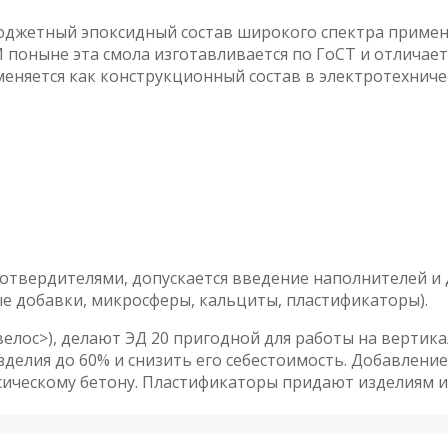
джетный эпоксидный состав широкого спектра примене
И поныне эта смола изготавливается по ГоСТ и отличае
меняется как конструкционный состав в электротехнич
 отвердителями, допускается введение наполнителей и
 добавки, микросферы, кальциты, пластификаторы).
овелос>), делают ЭД 20 пригодной для работы на верти
делия до 60% и снизить его себестоимость. Добавлени
сическому бетону. Пластификаторы придают изделиям и