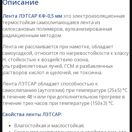
Описание
Лента ЛЭТСАР КФ-0,5 мм
это электроизоляционная
термостойкая самослипающаяся лента из
силоксановых полимеров, вулканизированная
радиационным методом.
Лента не расслаивается при намотке, обладает
самоусадкой, относится по нагревостойкости к классу
Н, стойкостью к воздействию озона,
ультрафиолетовых лучей, ГСМ и разбавленных
растворов кислот и щелочей, не токсична.
Лента ЛЭТСАР обладает способностью к
самослипанию (аутогезии) при температуре (25±5) °С
в те­чение 48 ч или при дополнительном прогреве в
течение трех часов при температуре (150±3) °С.
Свойства ленты ЛЭТСАР:
Влагостойкая и маслостойкая;
Сохраняет эксплуатационные свойства там, где