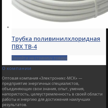
Трубка поливинилхлоридная
ПВХ ТВ-4
Перейти на страницу товара
О компании
Оптовая компания «Электроникс-МСК» —
предприятие энергичных специалистов,
объединяющих свои знания, опыт, умения,
напористость, целеустремленность в своей области
работы и энергию для достижения наилучших
результатов.