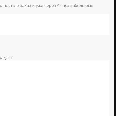
лностью заказ и уже через 4 часа кабель был
радает