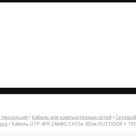
 продукция
/
Кабель для компьютерных сетей
/
Сетевой
дки
/
Кабель UTP 4PR 24AWG CAT5e 305м OUTDOOR + ТР