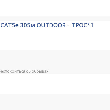
G CAT5e 305м OUTDOOR + ТРОС*1
беспокоиться об обрывах