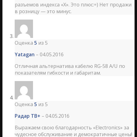
разъемов индекса «X». Это плюс:=) Нет продажи
в розницу — это минус.
Оценка
5
из 5
Yatagan
–
04.05.2016
Отличная альтернатива кабелю RG-58 А/U по
показателям гибкости и габаритам.
Оценка
5
из 5
Радар ТВ+
–
04.05.2016
Выражаем свою благодарность «Еlectronics» за
чудесное обслуживание и демократичные цены!